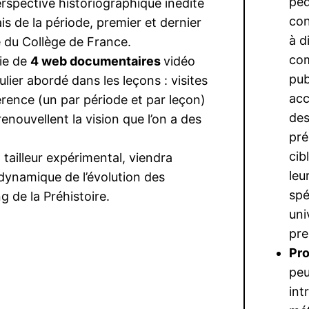
péd
perspective historiographique inédite
con
ais de la période, premier et dernier
à d
te du Collège de France.
com
ie de
4 web documentaires
vidéo
pub
ulier abordé dans les leçons : visites
acc
rence (un par période et par leçon)
des
renouvellent la vision que l’on a des
pré
cib
tailleur expérimental, viendra
leu
dynamique de l’évolution des
spé
ng de la Préhistoire.
uni
pre
Pro
peu
int