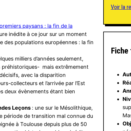
Voir la 
premiers paysans : la fin de la
re inédite à ce jour sur un moment
re des populations européennes : la fin
Fiche
lques milliers d’années seulement,
s préhistoriques- mais extrêmement
Au
isifs, avec la disparition
Réa
s-collecteurs et l’arrivée par l’Est
An
les deux évènements étant bien
Ni
sup
ndes Leçons
: une sur le Mésolithique,
Mas
e période de transition mal connue du
Obj
eignée à Toulouse depuis plus de 50