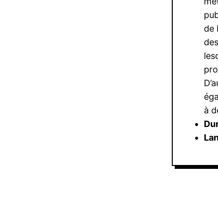
mét
pub
de 
des
les
pr
D’a
éga
à d
Dur
Lan