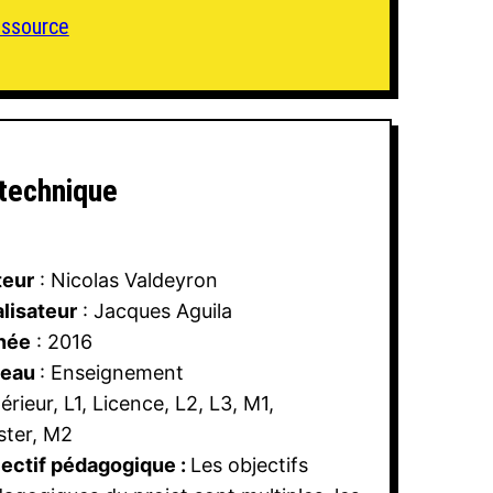
ressource
 technique
teur
: Nicolas Valdeyron
lisateur
: Jacques Aguila
née
: 2016
veau
: Enseignement
érieur, L1, Licence, L2, L3, M1,
ter, M2
ectif pédagogique :
Les objectifs