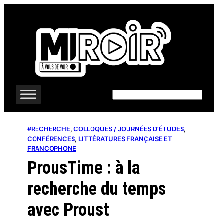
Aller
au
contenu
Rechercher
#RECHERCHE
, 
COLLOQUES / JOURNÉES D’ÉTUDES
, 
CONFÉRENCES
, 
LITTÉRATURES FRANÇAISE ET
FRANCOPHONE
ProusTime : à la
recherche du temps
avec Proust