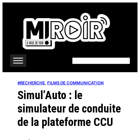
Aller
au
contenu
Rechercher
#RECHERCHE
, 
FILMS DE COMMUNICATION
Simul’Auto : le
simulateur de conduite
de la plateforme CCU