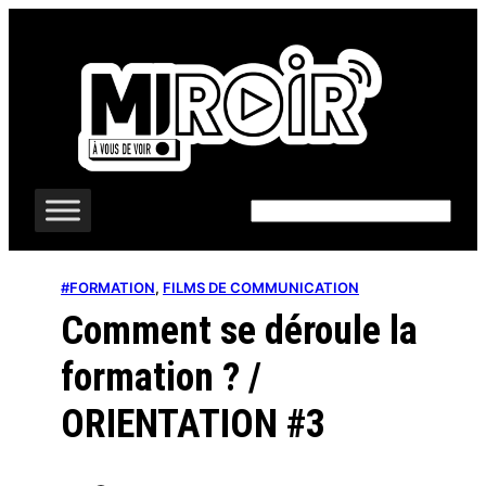
Aller
au
contenu
Rechercher
#FORMATION
, 
FILMS DE COMMUNICATION
Comment se déroule la
formation ? /
ORIENTATION #3