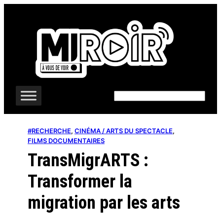
Aller
au
contenu
Rechercher
#RECHERCHE
, 
CINÉMA / ARTS DU SPECTACLE
, 
FILMS DOCUMENTAIRES
TransMigrARTS :
Transformer la
migration par les arts