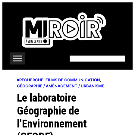
Aller
au
contenu
Rechercher
#RECHERCHE
, 
FILMS DE COMMUNICATION
, 
GÉOGRAPHIE / AMÉNAGEMENT / URBANISME
Le laboratoire
Géographie de
l’Environnement