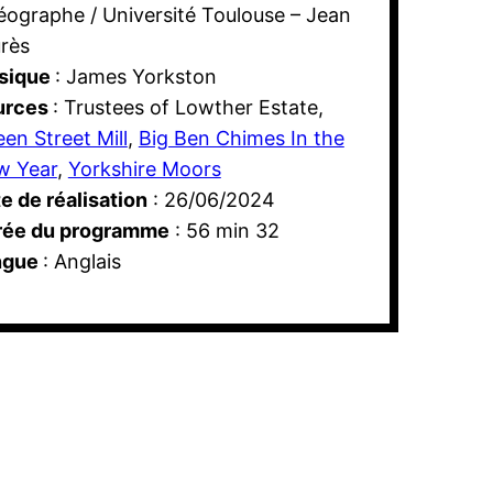
éographe / Université Toulouse – Jean
rès
sique
: James Yorkston
urces
: Trustees of Lowther Estate,
en Street Mill
,
Big Ben Chimes In the
w Year
,
Yorkshire Moors
e de réalisation
: 26/06/2024
rée du programme
: 56 min 32
ngue
: Anglais