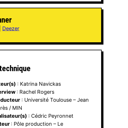
haut/bas
pour
nner
augmenter
ou
|
Deezer
diminuer
le
volume.
 technique
eur(s)
: Katrina Navickas
erview
: Rachel Rogers
oducteur
: Université Toulouse – Jean
rès / MIN
lisateur(s)
: Cédric Peyronnet
teur
: Pôle production – Le