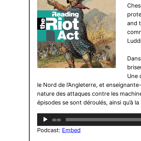
Chesh
prote
and t
commu
Ludd
Dans 
brise
Une d
le Nord de l’Angleterre, et enseignante
nature des attaques contre les machine
épisodes se sont déroulés, ainsi qu’à la
Lecteur
00:00
audio
Podcast:
Embed