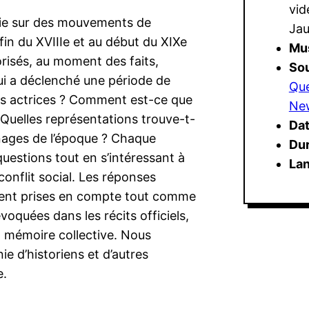
vid
ie sur des mouvements de
Jau
in du XVIIIe et au début du XIXe
Mu
risés, au moment des faits,
So
ui a déclenché une période de
Que
les actrices ? Comment est-ce que
Ne
? Quelles représentations trouve-t-
Dat
nages de l’époque ? Chaque
Du
uestions tout en s’intéressant à
La
conflit social. Les réponses
lement prises en compte tout comme
oquées dans les récits officiels,
la mémoire collective. Nous
 d’historiens et d’autres
e.