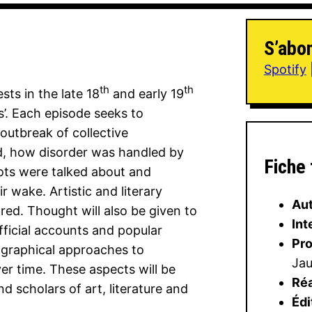
S’abo
Spotify
th
th
ests in the late 18
and early 19
’. Each episode seeks to
outbreak of collective
d, how disorder was handled by
Fiche
iots were talked about and
 wake. Artistic and literary
Aut
ored. Thought will also be given to
Int
ficial accounts and popular
Pr
graphical approaches to
Jau
r time. These aspects will be
Réa
nd scholars of art, literature and
Édi