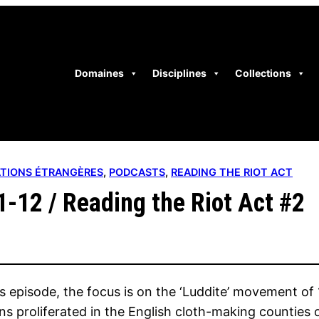
Domaines
Disciplines
Collections
SATIONS ÉTRANGÈRES
, 
PODCASTS
, 
READING THE RIOT ACT
1-12 / Reading the Riot Act #2
is episode, the focus is on the ‘Luddite’ movement 
ns proliferated in the English cloth-making counties