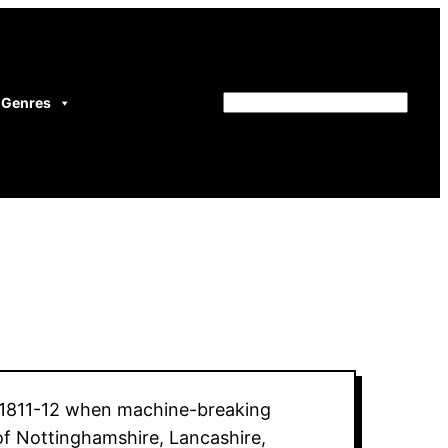
Genres
Rechercher
of 1811-12 when machine-breaking
 of Nottinghamshire, Lancashire,