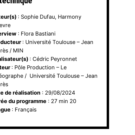
 technique
teur(s)
: Sophie Dufau, Harmony
evre
erview
: Flora Bastiani
oducteur
: Université Toulouse – Jean
rès / MIN
lisateur(s)
: Cédric Peyronnet
teur
: Pôle Production – Le
éographe / Université Toulouse – Jean
rès
e de réalisation
: 29/08/2024
rée du programme
: 27 min 20
ngue
: Français