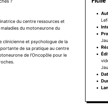
Fiche
ches ?
Au
Lef
inatrice du centre ressources et
Int
s maladies du motoneurone du
Pr
Jau
clinicienne et psychologue de la
Réa
mportante de sa pratique au centre
Édi
otoneurone de l’Oncopôle pour le
vid
proches.
Jau
Dat
Du
La