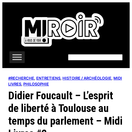
Aller
au
contenu
Rechercher
#RECHERCHE
, 
ENTRETIENS
, 
HISTOIRE / ARCHÉOLOGIE
, 
MIDI
LIVRES
, 
PHILOSOPHIE
Didier Foucault – L’esprit
de liberté à Toulouse au
temps du parlement – Midi