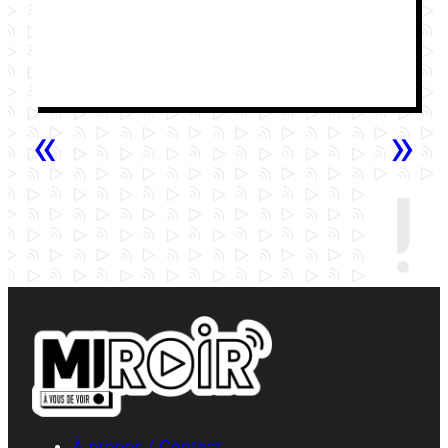
«
»
À propos / Contact