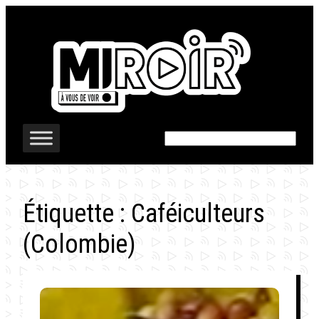
Aller
au
contenu
Rechercher
Étiquette :
Caféiculteurs
(Colombie)