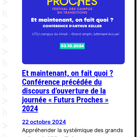
Et maintenant, on fait quoi ?
Conférence précédée du
discours d’ouverture de la
journée « Futurs Proches »
2024
22 octobre 2024
Appréhender la systémique des grands