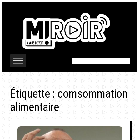
Aller
au
contenu
Rechercher
Étiquette :
comsommation
alimentaire