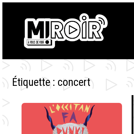
Aller
au
contenu
Étiquette :
concert