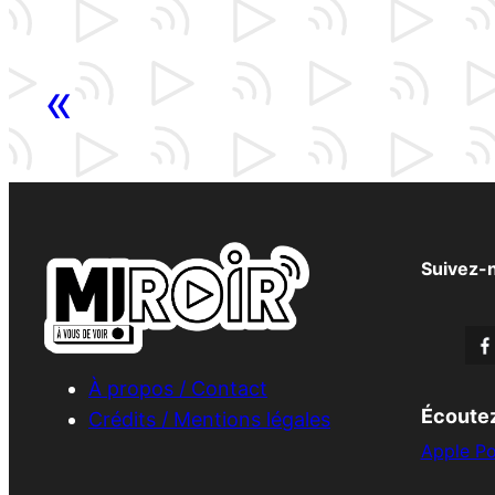
«
Suivez-
À propos / Contact
Écoutez
Crédits / Mentions légales
Apple P