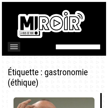
Aller
au
contenu
Rechercher
Étiquette :
gastronomie
(éthique)