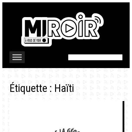
Aller
au
contenu
Rechercher
Étiquette :
Haïti