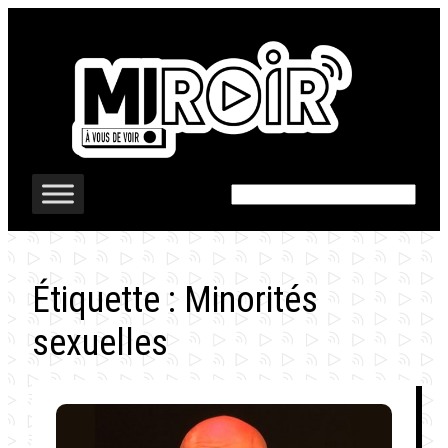
Aller
au
contenu
Rechercher
Étiquette :
Minorités
sexuelles