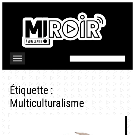
Aller
au
contenu
Rechercher
Étiquette :
Multiculturalisme