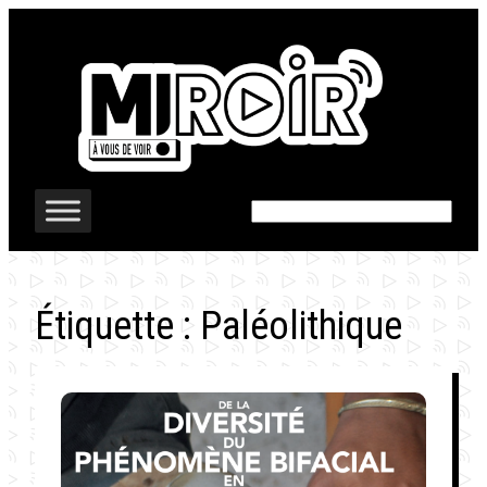
Aller
au
contenu
Rechercher
Étiquette :
Paléolithique