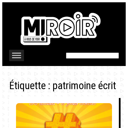
Aller
au
contenu
Rechercher
Étiquette :
patrimoine écrit