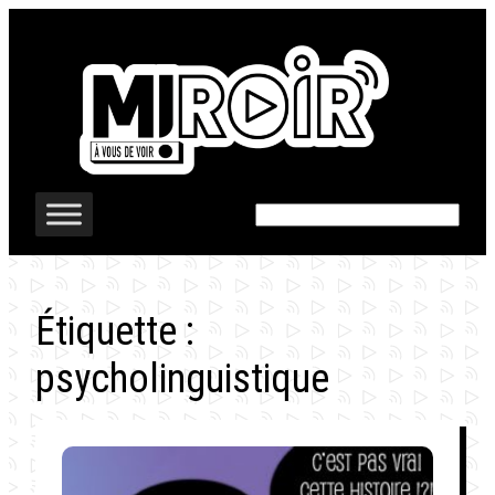
Aller
au
contenu
Rechercher
Étiquette :
psycholinguistique