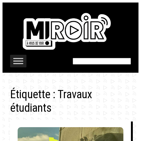
Aller
au
contenu
Rechercher
Étiquette :
Travaux
étudiants