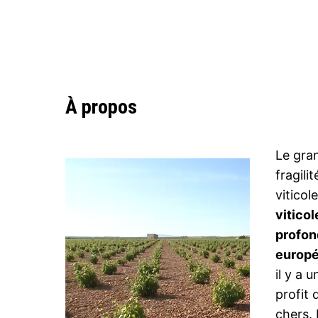
À propos
Le gran
fragili
viticol
viticol
profon
europ
il y a 
profit 
chers. 