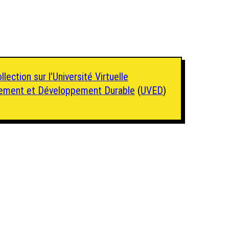
ollection sur l’Université Virtuelle
nement et Développement Durable
(
UVED
)