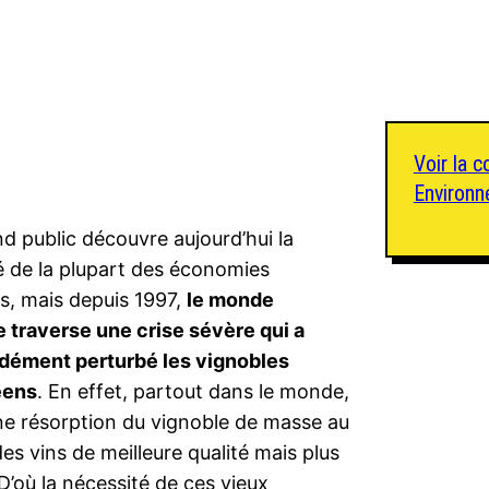
Voir la c
Environ
d public découvre aujourd’hui la
té de la plupart des économies
es, mais depuis 1997,
le monde
e traverse une crise sévère qui a
dément perturbé les vignobles
éens
. En effet, partout dans le monde,
une résorption du vignoble de masse au
des vins de meilleure qualité mais plus
D’où la nécessité de ces vieux