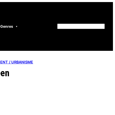
Genres
Rechercher
ENT / URBANISME
éen