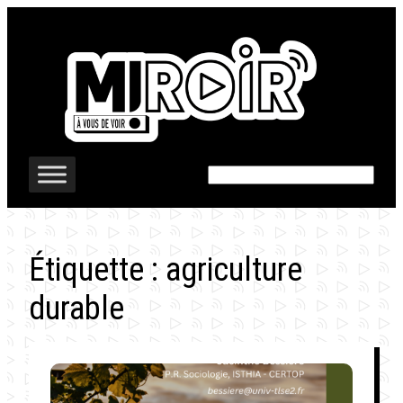
Aller
au
contenu
Rechercher
Étiquette :
agriculture
durable