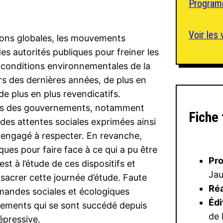
Program
Voir les
tions globales, les mouvements
es autorités publiques pour freiner les
 conditions environnementales de la
urs des dernières années, de plus en
de plus en plus revendicatifs.
ses des gouvernements, notamment
Fiche
des attentes sociales exprimées ainsi
t engagé à respecter. En revanche,
iques pour faire face à ce qui a pu être
Pr
t à l’étude de ces dispositifs et
Jau
acrer cette journée d’étude. Faute
Réa
mandes sociales et écologiques
Édi
ements qui se sont succédé depuis
de 
répressive.