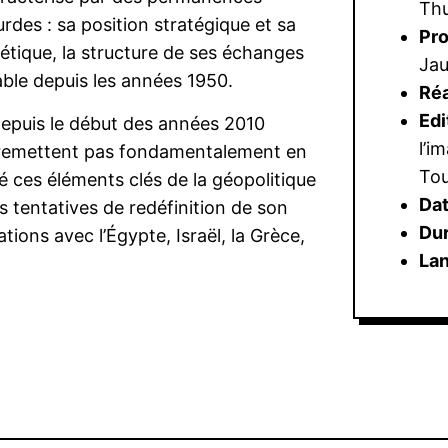
Thu
des : sa position stratégique et sa
Pr
tique, la structure de ses échanges
Jau
ble depuis les années 1950.
Réa
Edi
 depuis le début des années 2010
l’i
ne remettent pas fondamentalement en
Tou
é ces éléments clés de la géopolitique
Dat
 tentatives de redéfinition de son
Du
tions avec l’Égypte, Israël, la Grèce,
La