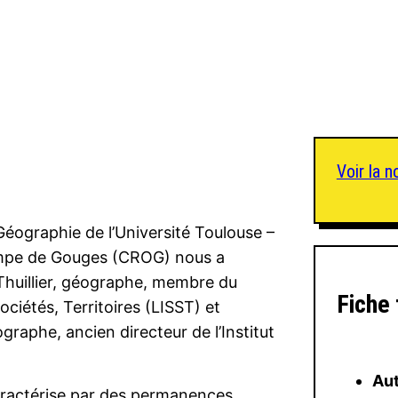
Voir la n
éographie de l’Université Toulouse –
ympe de Gouges (CROG) nous a
huillier, géographe, membre du
Fiche
Sociétés, Territoires (LISST) et
raphe, ancien directeur de l’Institut
Aut
caractérise par des permanences