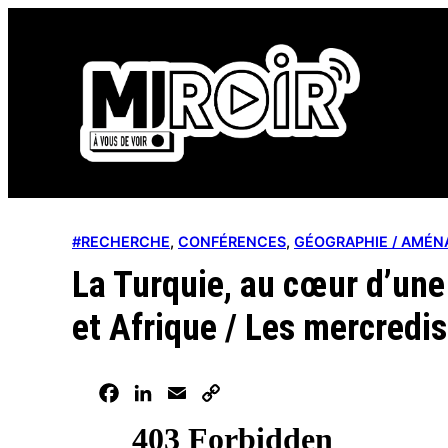
Aller
au
contenu
#RECHERCHE
, 
CONFÉRENCES
, 
GÉOGRAPHIE / AMÉN
La Turquie, au cœur d’une
et Afrique / Les mercredi
Facebook
LinkedIn
Email
Copy
Link