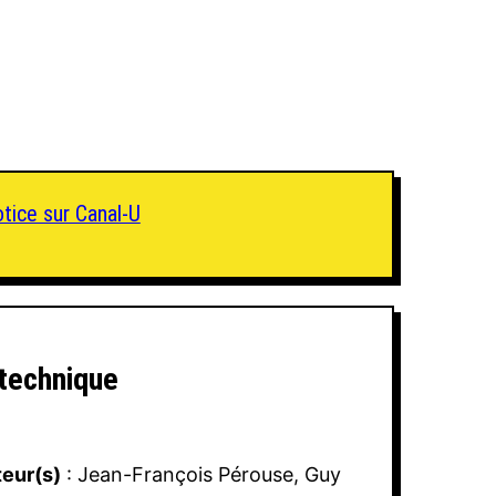
otice sur Canal-U
 technique
eur(s)
: Jean-François Pérouse, Guy