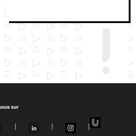
nous sur
|
|
|