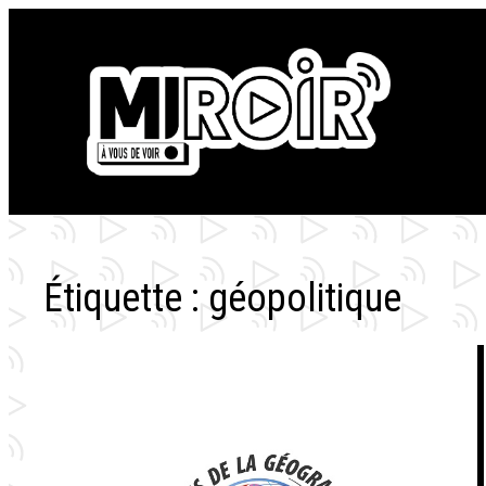
Aller
au
contenu
Étiquette :
géopolitique