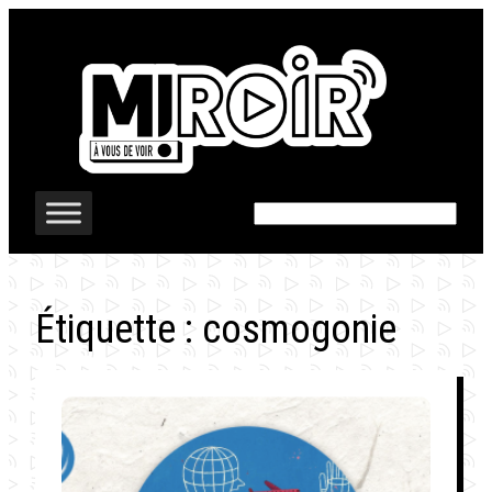
Aller
au
contenu
Rechercher
Étiquette :
cosmogonie